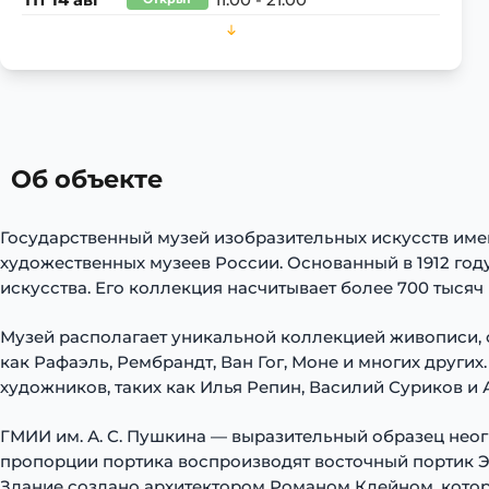
Пт
14 авг
11:00 - 21:00
Об объекте
Государственный музей изобразительных искусств име
художественных музеев России. Основанный в 1912 го
искусства. Его коллекция насчитывает более 700 тысяч
Музей располагает уникальной коллекцией живописи, с
как Рафаэль, Рембрандт, Ван Гог, Моне и многих друг
художников, таких как Илья Репин, Василий Суриков и 
ГМИИ им. А. С. Пушкина — выразительный образец неог
пропорции портика воспроизводят восточный портик Э
Здание создано архитектором Романом Клейном, кото