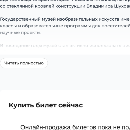
со стеклянной кровлей конструкции Владимира Шухова
Государственный музей изобразительных искусств имен
классы и образовательные программы для посетителей
научные проекты.
В последние годы музей стал активно использовать ци
образовательные ресурсы позволяют людям со всего м
Читать полностью
Государственный музей изобразительных искусств имен
вдохновляет и обогащает жизни людей, открывая им но
Купить билет сейчас
Онлайн-продажа билетов пока не по