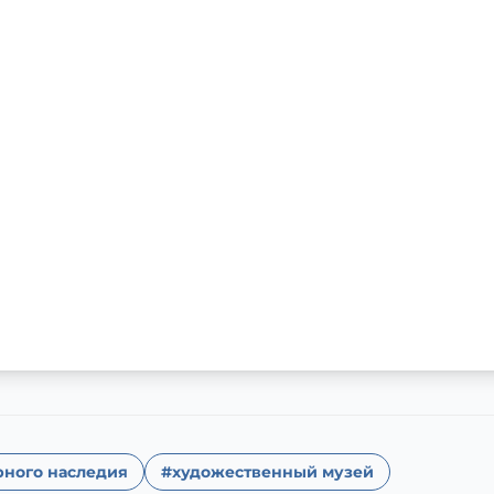
рного наследия
#художественный музей