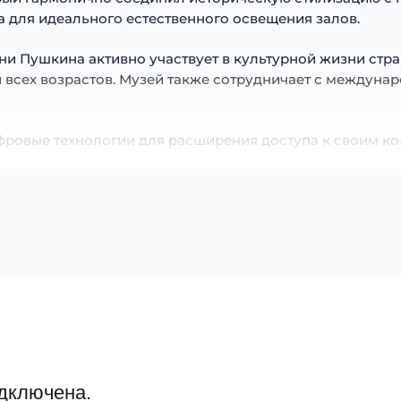
 для идеального естественного освещения залов.
и Пушкина активно участвует в культурной жизни стра
 всех возрастов. Музей также сотрудничает с междуна
фровые технологии для расширения доступа к своим ко
ира познакомиться с богатством художественного насл
и Пушкина — это не просто хранилище шедевров искусс
вые горизонты в мире искусства.
дключена.