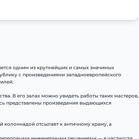
яется одним из крупнейших и самых значимых
 публику с произведениями западноевропейского
илей.
ва. В его залах можно увидеть работы таких мастеров,
здесь представлены произведения выдающихся
й колоннадой отсылает к античному храму, а
 передовыми инженерными решениями — в частности,