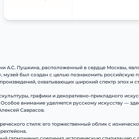
ни А.С. Пушкина, расположенный в сердце Москвы, явл
ду, музей был создан с целью познакомить российскую
 произведений, охватывающих широкий спектр эпох и ст
кульптуры, графики и декоративно-прикладного искусст
их. Особое внимание уделяется русскому искусству — 
Алексей Саврасов.
реческого стиля: его торжественный облик с ионическо
рехтейона.
рый гармонично соединил историческую стилизацию с