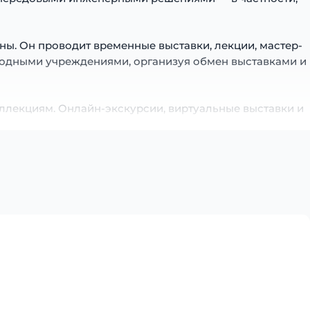
ны. Он проводит временные выставки, лекции, мастер-
родными учреждениями, организуя обмен выставками и
ллекциям. Онлайн-экскурсии, виртуальные выставки и
едия.
тва, но и важный центр культурного диалога, который