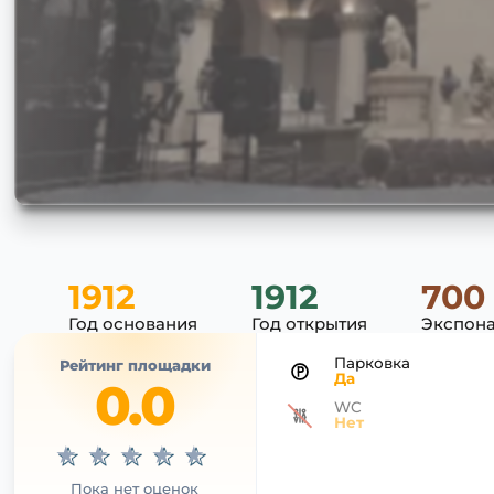
1912
1912
700
Год основания
Год открытия
Экспона
Парковка
Рейтинг площадки
Да
0.0
WC
Нет
Пока нет оценок